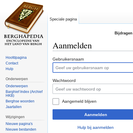
Speciale pagina
Bijdragen
Aanmelden
Ga naar:
navigatie
,
zoeken
Hoofdpagina
Gebruikersnaam
Contact
Hulp
Onderwerpen
Wachtwoord
Onderwerpen
Barghief Index (Archief
HKB)
Aangemeld blijven
Berghse woorden
Jaartallen
Aanmelden
Wijzigingen
Nieuwe pagina's
Hulp bij aanmelden
Nieuwe bestanden