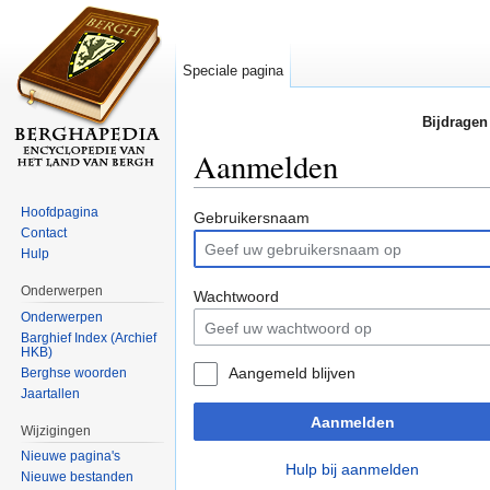
Speciale pagina
Bijdragen
Aanmelden
Ga naar:
navigatie
,
zoeken
Hoofdpagina
Gebruikersnaam
Contact
Hulp
Onderwerpen
Wachtwoord
Onderwerpen
Barghief Index (Archief
HKB)
Aangemeld blijven
Berghse woorden
Jaartallen
Aanmelden
Wijzigingen
Nieuwe pagina's
Hulp bij aanmelden
Nieuwe bestanden