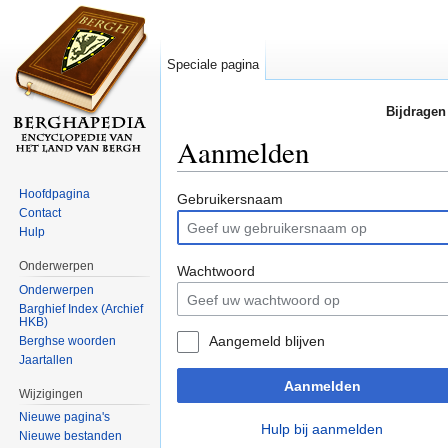
Speciale pagina
Bijdragen
Aanmelden
Ga naar:
navigatie
,
zoeken
Hoofdpagina
Gebruikersnaam
Contact
Hulp
Onderwerpen
Wachtwoord
Onderwerpen
Barghief Index (Archief
HKB)
Aangemeld blijven
Berghse woorden
Jaartallen
Aanmelden
Wijzigingen
Nieuwe pagina's
Hulp bij aanmelden
Nieuwe bestanden