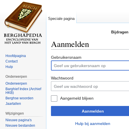
Speciale pagina
Bijdragen
Aanmelden
Ga naar:
navigatie
,
zoeken
Hoofdpagina
Gebruikersnaam
Contact
Hulp
Onderwerpen
Wachtwoord
Onderwerpen
Barghief Index (Archief
HKB)
Aangemeld blijven
Berghse woorden
Jaartallen
Aanmelden
Wijzigingen
Nieuwe pagina's
Hulp bij aanmelden
Nieuwe bestanden