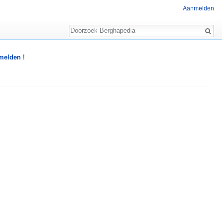
Aanmelden
Zoeken
 melden !