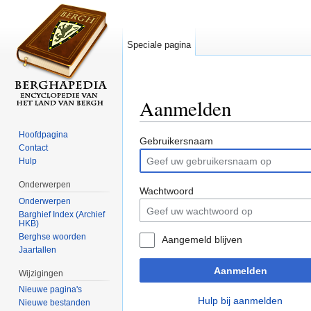
Speciale pagina
Aanmelden
Ga naar:
navigatie
,
zoeken
Hoofdpagina
Gebruikersnaam
Contact
Hulp
Onderwerpen
Wachtwoord
Onderwerpen
Barghief Index (Archief
HKB)
Berghse woorden
Aangemeld blijven
Jaartallen
Aanmelden
Wijzigingen
Nieuwe pagina's
Hulp bij aanmelden
Nieuwe bestanden