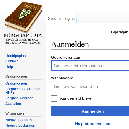
Speciale pagina
Bijdragen
Aanmelden
Ga naar:
navigatie
,
zoeken
Hoofdpagina
Gebruikersnaam
Contact
Hulp
Onderwerpen
Wachtwoord
Onderwerpen
Barghief Index (Archief
HKB)
Aangemeld blijven
Berghse woorden
Jaartallen
Aanmelden
Wijzigingen
Nieuwe pagina's
Hulp bij aanmelden
Nieuwe bestanden