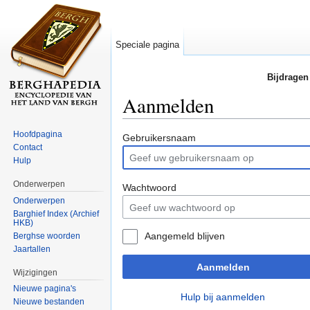
Speciale pagina
Bijdragen
Aanmelden
Ga naar:
navigatie
,
zoeken
Hoofdpagina
Gebruikersnaam
Contact
Hulp
Onderwerpen
Wachtwoord
Onderwerpen
Barghief Index (Archief
HKB)
Aangemeld blijven
Berghse woorden
Jaartallen
Aanmelden
Wijzigingen
Nieuwe pagina's
Hulp bij aanmelden
Nieuwe bestanden