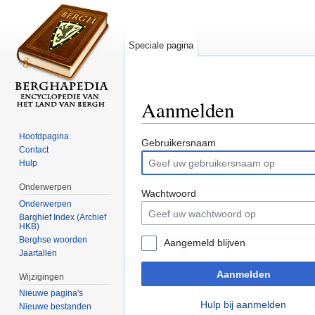
Speciale pagina
Aanmelden
Ga naar:
navigatie
,
zoeken
Hoofdpagina
Gebruikersnaam
Contact
Hulp
Onderwerpen
Wachtwoord
Onderwerpen
Barghief Index (Archief
HKB)
Berghse woorden
Aangemeld blijven
Jaartallen
Aanmelden
Wijzigingen
Nieuwe pagina's
Hulp bij aanmelden
Nieuwe bestanden