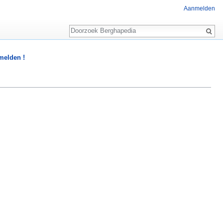
Aanmelden
Zoeken
 melden !