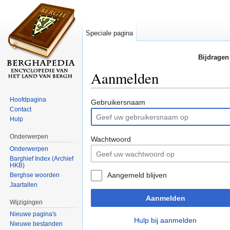
Speciale pagina
Bijdragen
Aanmelden
Ga naar:
navigatie
,
zoeken
Hoofdpagina
Gebruikersnaam
Contact
Hulp
Onderwerpen
Wachtwoord
Onderwerpen
Barghief Index (Archief
HKB)
Aangemeld blijven
Berghse woorden
Jaartallen
Aanmelden
Wijzigingen
Nieuwe pagina's
Hulp bij aanmelden
Nieuwe bestanden