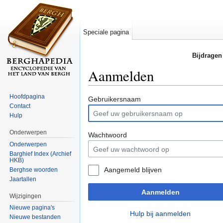
Speciale pagina
Bijdragen
Aanmelden
Ga naar:
navigatie
,
zoeken
Hoofdpagina
Gebruikersnaam
Contact
Hulp
Onderwerpen
Wachtwoord
Onderwerpen
Barghief Index (Archief
HKB)
Aangemeld blijven
Berghse woorden
Jaartallen
Aanmelden
Wijzigingen
Nieuwe pagina's
Hulp bij aanmelden
Nieuwe bestanden