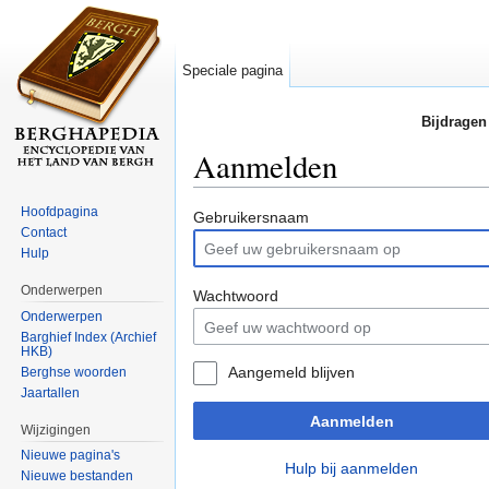
Speciale pagina
Bijdragen
Aanmelden
Ga naar:
navigatie
,
zoeken
Hoofdpagina
Gebruikersnaam
Contact
Hulp
Onderwerpen
Wachtwoord
Onderwerpen
Barghief Index (Archief
HKB)
Aangemeld blijven
Berghse woorden
Jaartallen
Aanmelden
Wijzigingen
Nieuwe pagina's
Hulp bij aanmelden
Nieuwe bestanden