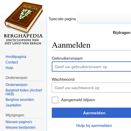
Speciale pagina
Bijdragen
Aanmelden
Ga naar:
navigatie
,
zoeken
Hoofdpagina
Gebruikersnaam
Contact
Hulp
Onderwerpen
Wachtwoord
Onderwerpen
Barghief Index (Archief
HKB)
Aangemeld blijven
Berghse woorden
Jaartallen
Aanmelden
Wijzigingen
Nieuwe pagina's
Hulp bij aanmelden
Nieuwe bestanden