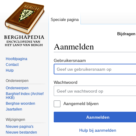
Speciale pagina
Bijdragen
Aanmelden
Ga naar:
navigatie
,
zoeken
Hoofdpagina
Gebruikersnaam
Contact
Hulp
Onderwerpen
Wachtwoord
Onderwerpen
Barghief Index (Archief
HKB)
Aangemeld blijven
Berghse woorden
Jaartallen
Aanmelden
Wijzigingen
Nieuwe pagina's
Hulp bij aanmelden
Nieuwe bestanden