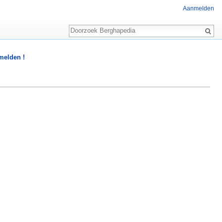
Aanmelden
Zoeken
 melden !