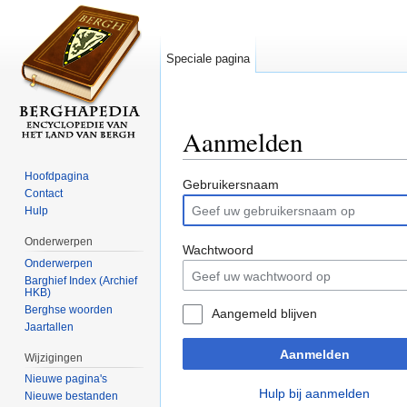
Speciale pagina
Aanmelden
Ga naar:
navigatie
,
zoeken
Hoofdpagina
Gebruikersnaam
Contact
Hulp
Onderwerpen
Wachtwoord
Onderwerpen
Barghief Index (Archief
HKB)
Berghse woorden
Aangemeld blijven
Jaartallen
Aanmelden
Wijzigingen
Nieuwe pagina's
Hulp bij aanmelden
Nieuwe bestanden