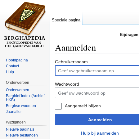
Speciale pagina
Bijdragen
Aanmelden
Ga naar:
navigatie
,
zoeken
Hoofdpagina
Gebruikersnaam
Contact
Hulp
Onderwerpen
Wachtwoord
Onderwerpen
Barghief Index (Archief
HKB)
Aangemeld blijven
Berghse woorden
Jaartallen
Aanmelden
Wijzigingen
Nieuwe pagina's
Hulp bij aanmelden
Nieuwe bestanden