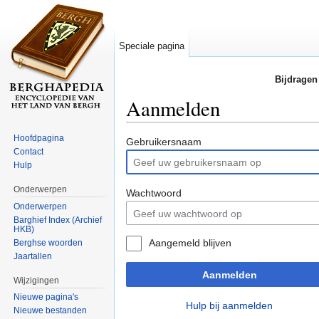
Speciale pagina
Bijdragen
Aanmelden
Ga naar:
navigatie
,
zoeken
Hoofdpagina
Gebruikersnaam
Contact
Hulp
Onderwerpen
Wachtwoord
Onderwerpen
Barghief Index (Archief
HKB)
Aangemeld blijven
Berghse woorden
Jaartallen
Aanmelden
Wijzigingen
Nieuwe pagina's
Hulp bij aanmelden
Nieuwe bestanden