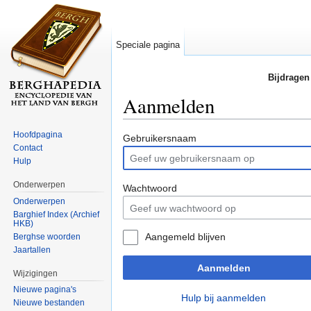
Speciale pagina
Bijdragen
Aanmelden
Ga naar:
navigatie
,
zoeken
Hoofdpagina
Gebruikersnaam
Contact
Hulp
Onderwerpen
Wachtwoord
Onderwerpen
Barghief Index (Archief
HKB)
Aangemeld blijven
Berghse woorden
Jaartallen
Aanmelden
Wijzigingen
Nieuwe pagina's
Hulp bij aanmelden
Nieuwe bestanden