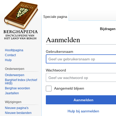
Speciale pagina
Bijdragen
Aanmelden
Ga naar:
navigatie
,
zoeken
Hoofdpagina
Gebruikersnaam
Contact
Hulp
Onderwerpen
Wachtwoord
Onderwerpen
Barghief Index (Archief
HKB)
Aangemeld blijven
Berghse woorden
Jaartallen
Aanmelden
Wijzigingen
Nieuwe pagina's
Hulp bij aanmelden
Nieuwe bestanden