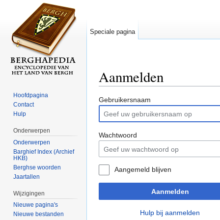
Speciale pagina
Aanmelden
Ga naar:
navigatie
,
zoeken
Hoofdpagina
Gebruikersnaam
Contact
Hulp
Onderwerpen
Wachtwoord
Onderwerpen
Barghief Index (Archief
HKB)
Berghse woorden
Aangemeld blijven
Jaartallen
Aanmelden
Wijzigingen
Nieuwe pagina's
Hulp bij aanmelden
Nieuwe bestanden