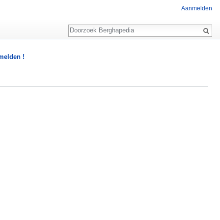
Aanmelden
Zoeken
 melden !