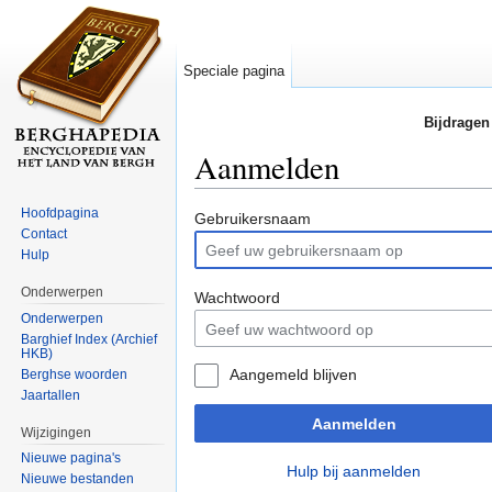
Speciale pagina
Bijdragen
Aanmelden
Ga naar:
navigatie
,
zoeken
Hoofdpagina
Gebruikersnaam
Contact
Hulp
Onderwerpen
Wachtwoord
Onderwerpen
Barghief Index (Archief
HKB)
Aangemeld blijven
Berghse woorden
Jaartallen
Aanmelden
Wijzigingen
Nieuwe pagina's
Hulp bij aanmelden
Nieuwe bestanden