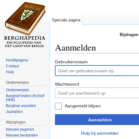
Speciale pagina
Bijdragen
Aanmelden
Ga naar:
navigatie
,
zoeken
Hoofdpagina
Gebruikersnaam
Contact
Hulp
Onderwerpen
Wachtwoord
Onderwerpen
Barghief Index (Archief
HKB)
Aangemeld blijven
Berghse woorden
Jaartallen
Aanmelden
Wijzigingen
Nieuwe pagina's
Hulp bij aanmelden
Nieuwe bestanden