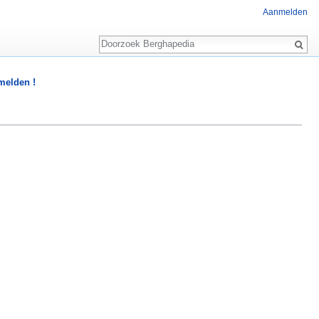
Aanmelden
Zoeken
 melden !