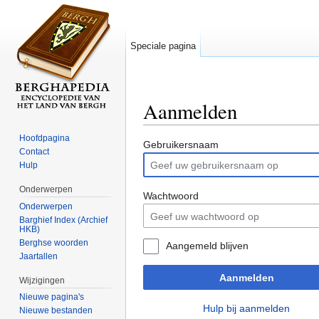
Speciale pagina
Aanmelden
Ga naar:
navigatie
,
zoeken
Hoofdpagina
Gebruikersnaam
Contact
Hulp
Onderwerpen
Wachtwoord
Onderwerpen
Barghief Index (Archief
HKB)
Berghse woorden
Aangemeld blijven
Jaartallen
Aanmelden
Wijzigingen
Nieuwe pagina's
Hulp bij aanmelden
Nieuwe bestanden