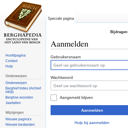
Speciale pagina
Bijdragen
Aanmelden
Ga naar:
navigatie
,
zoeken
Hoofdpagina
Gebruikersnaam
Contact
Hulp
Onderwerpen
Wachtwoord
Onderwerpen
Barghief Index (Archief
HKB)
Aangemeld blijven
Berghse woorden
Jaartallen
Aanmelden
Wijzigingen
Nieuwe pagina's
Hulp bij aanmelden
Nieuwe bestanden