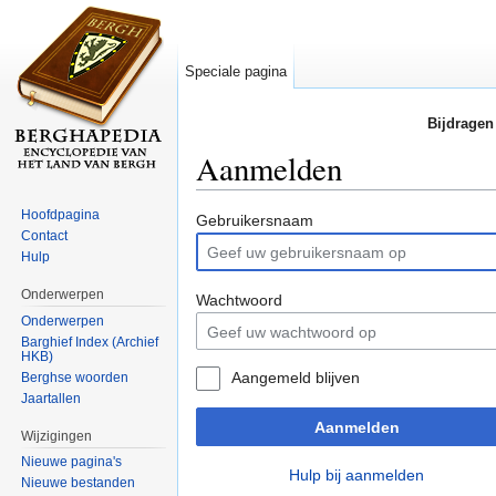
Speciale pagina
Bijdragen
Aanmelden
Ga naar:
navigatie
,
zoeken
Hoofdpagina
Gebruikersnaam
Contact
Hulp
Onderwerpen
Wachtwoord
Onderwerpen
Barghief Index (Archief
HKB)
Aangemeld blijven
Berghse woorden
Jaartallen
Aanmelden
Wijzigingen
Nieuwe pagina's
Hulp bij aanmelden
Nieuwe bestanden