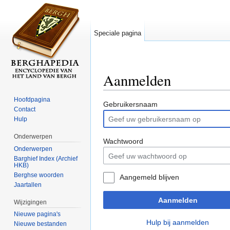
Speciale pagina
Aanmelden
Ga naar:
navigatie
,
zoeken
Hoofdpagina
Gebruikersnaam
Contact
Hulp
Onderwerpen
Wachtwoord
Onderwerpen
Barghief Index (Archief
HKB)
Berghse woorden
Aangemeld blijven
Jaartallen
Aanmelden
Wijzigingen
Nieuwe pagina's
Hulp bij aanmelden
Nieuwe bestanden