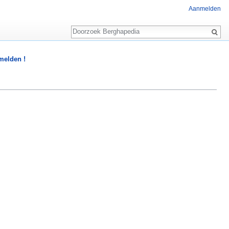
Aanmelden
Zoeken
 melden !