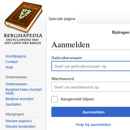
Speciale pagina
Bijdragen
Aanmelden
Ga naar:
navigatie
,
zoeken
Hoofdpagina
Gebruikersnaam
Contact
Hulp
Onderwerpen
Wachtwoord
Onderwerpen
Barghief Index (Archief
HKB)
Aangemeld blijven
Berghse woorden
Jaartallen
Aanmelden
Wijzigingen
Nieuwe pagina's
Hulp bij aanmelden
Nieuwe bestanden