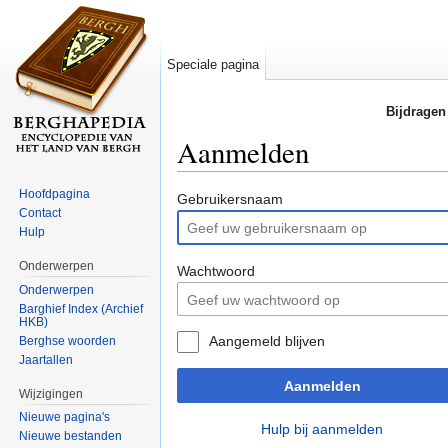
Speciale pagina
Bijdragen
Aanmelden
Ga naar:
navigatie
,
zoeken
Hoofdpagina
Gebruikersnaam
Contact
Hulp
Onderwerpen
Wachtwoord
Onderwerpen
Barghief Index (Archief
HKB)
Aangemeld blijven
Berghse woorden
Jaartallen
Aanmelden
Wijzigingen
Nieuwe pagina's
Hulp bij aanmelden
Nieuwe bestanden