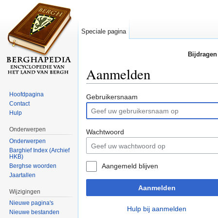
Speciale pagina
Bijdragen
Aanmelden
Ga naar:
navigatie
,
zoeken
Hoofdpagina
Gebruikersnaam
Contact
Hulp
Onderwerpen
Wachtwoord
Onderwerpen
Barghief Index (Archief
HKB)
Aangemeld blijven
Berghse woorden
Jaartallen
Aanmelden
Wijzigingen
Nieuwe pagina's
Hulp bij aanmelden
Nieuwe bestanden