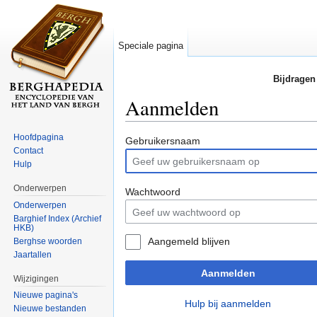
Speciale pagina
Bijdragen
Aanmelden
Ga naar:
navigatie
,
zoeken
Hoofdpagina
Gebruikersnaam
Contact
Hulp
Onderwerpen
Wachtwoord
Onderwerpen
Barghief Index (Archief
HKB)
Aangemeld blijven
Berghse woorden
Jaartallen
Aanmelden
Wijzigingen
Nieuwe pagina's
Hulp bij aanmelden
Nieuwe bestanden