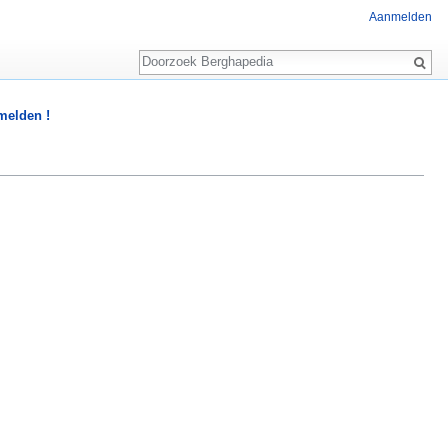
Aanmelden
Zoeken
 melden !