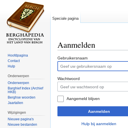
Speciale pagina
Aanmelden
Ga naar:
navigatie
,
zoeken
Hoofdpagina
Gebruikersnaam
Contact
Hulp
Onderwerpen
Wachtwoord
Onderwerpen
Barghief Index (Archief
HKB)
Berghse woorden
Aangemeld blijven
Jaartallen
Aanmelden
Wijzigingen
Nieuwe pagina's
Hulp bij aanmelden
Nieuwe bestanden