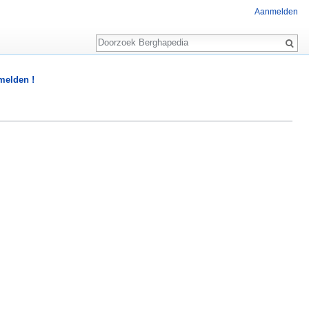
Aanmelden
Zoeken
 melden !