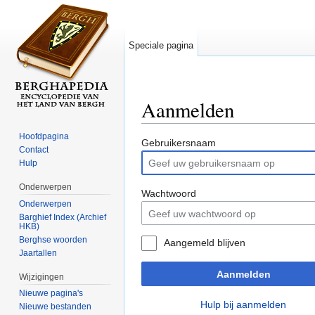
Speciale pagina
Aanmelden
Ga naar:
navigatie
,
zoeken
Hoofdpagina
Gebruikersnaam
Contact
Hulp
Onderwerpen
Wachtwoord
Onderwerpen
Barghief Index (Archief
HKB)
Berghse woorden
Aangemeld blijven
Jaartallen
Aanmelden
Wijzigingen
Nieuwe pagina's
Hulp bij aanmelden
Nieuwe bestanden