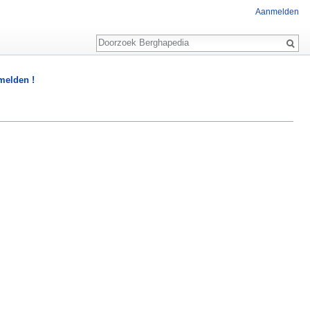
Aanmelden
Zoeken
 melden !