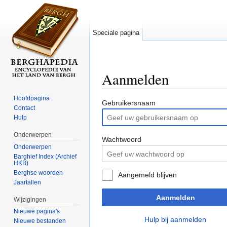
Speciale pagina
Aanmelden
Ga naar:
navigatie
,
zoeken
Hoofdpagina
Gebruikersnaam
Contact
Hulp
Onderwerpen
Wachtwoord
Onderwerpen
Barghief Index (Archief
HKB)
Berghse woorden
Aangemeld blijven
Jaartallen
Aanmelden
Wijzigingen
Nieuwe pagina's
Hulp bij aanmelden
Nieuwe bestanden