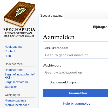
Speciale pagina
Bijdragen
Aanmelden
Ga naar:
navigatie
,
zoeken
Hoofdpagina
Gebruikersnaam
Contact
Hulp
Onderwerpen
Wachtwoord
Onderwerpen
Barghief Index (Archief
HKB)
Aangemeld blijven
Berghse woorden
Jaartallen
Aanmelden
Wijzigingen
Nieuwe pagina's
Hulp bij aanmelden
Nieuwe bestanden