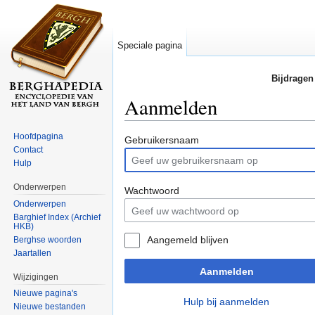
Speciale pagina
Bijdragen
Aanmelden
Ga naar:
navigatie
,
zoeken
Hoofdpagina
Gebruikersnaam
Contact
Hulp
Onderwerpen
Wachtwoord
Onderwerpen
Barghief Index (Archief
HKB)
Aangemeld blijven
Berghse woorden
Jaartallen
Aanmelden
Wijzigingen
Nieuwe pagina's
Hulp bij aanmelden
Nieuwe bestanden