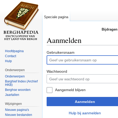
Speciale pagina
Bijdragen
Aanmelden
Ga naar:
navigatie
,
zoeken
Hoofdpagina
Gebruikersnaam
Contact
Hulp
Onderwerpen
Wachtwoord
Onderwerpen
Barghief Index (Archief
HKB)
Aangemeld blijven
Berghse woorden
Jaartallen
Aanmelden
Wijzigingen
Nieuwe pagina's
Hulp bij aanmelden
Nieuwe bestanden