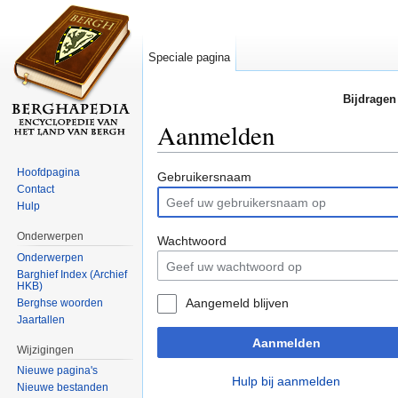
Speciale pagina
Bijdragen
Aanmelden
Ga naar:
navigatie
,
zoeken
Hoofdpagina
Gebruikersnaam
Contact
Hulp
Onderwerpen
Wachtwoord
Onderwerpen
Barghief Index (Archief
HKB)
Aangemeld blijven
Berghse woorden
Jaartallen
Aanmelden
Wijzigingen
Nieuwe pagina's
Hulp bij aanmelden
Nieuwe bestanden