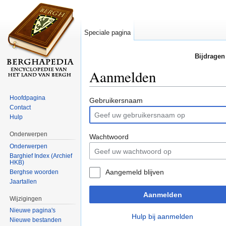
Speciale pagina
Bijdragen
Aanmelden
Ga naar:
navigatie
,
zoeken
Hoofdpagina
Gebruikersnaam
Contact
Hulp
Onderwerpen
Wachtwoord
Onderwerpen
Barghief Index (Archief
HKB)
Aangemeld blijven
Berghse woorden
Jaartallen
Aanmelden
Wijzigingen
Nieuwe pagina's
Hulp bij aanmelden
Nieuwe bestanden