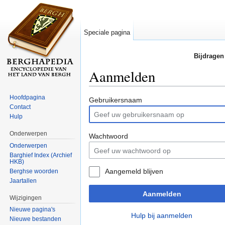
Speciale pagina
Bijdragen
Aanmelden
Ga naar:
navigatie
,
zoeken
Hoofdpagina
Gebruikersnaam
Contact
Hulp
Onderwerpen
Wachtwoord
Onderwerpen
Barghief Index (Archief
HKB)
Aangemeld blijven
Berghse woorden
Jaartallen
Aanmelden
Wijzigingen
Nieuwe pagina's
Hulp bij aanmelden
Nieuwe bestanden