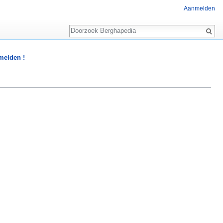
Aanmelden
Zoeken
 melden !