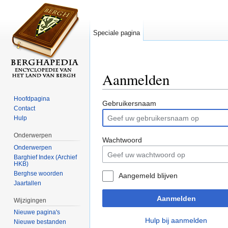
Speciale pagina
Aanmelden
Ga naar:
navigatie
,
zoeken
Hoofdpagina
Gebruikersnaam
Contact
Hulp
Onderwerpen
Wachtwoord
Onderwerpen
Barghief Index (Archief
HKB)
Berghse woorden
Aangemeld blijven
Jaartallen
Aanmelden
Wijzigingen
Nieuwe pagina's
Hulp bij aanmelden
Nieuwe bestanden