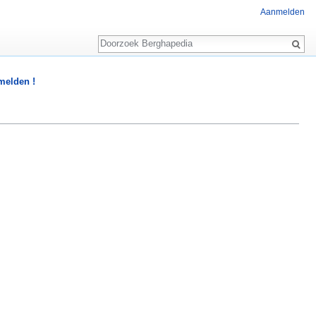
Aanmelden
Zoeken
 melden !