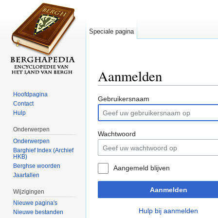
Speciale pagina
Aanmelden
Ga naar:
navigatie
,
zoeken
Hoofdpagina
Gebruikersnaam
Contact
Hulp
Onderwerpen
Wachtwoord
Onderwerpen
Barghief Index (Archief
HKB)
Berghse woorden
Aangemeld blijven
Jaartallen
Aanmelden
Wijzigingen
Nieuwe pagina's
Hulp bij aanmelden
Nieuwe bestanden