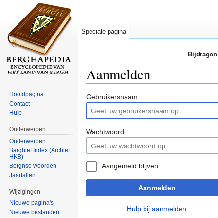
Speciale pagina
Bijdragen
Aanmelden
Ga naar:
navigatie
,
zoeken
Hoofdpagina
Gebruikersnaam
Contact
Hulp
Onderwerpen
Wachtwoord
Onderwerpen
Barghief Index (Archief
HKB)
Aangemeld blijven
Berghse woorden
Jaartallen
Aanmelden
Wijzigingen
Nieuwe pagina's
Hulp bij aanmelden
Nieuwe bestanden