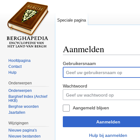
Speciale pagina
Aanmelden
Ga naar:
navigatie
,
zoeken
Hoofdpagina
Gebruikersnaam
Contact
Hulp
Onderwerpen
Wachtwoord
Onderwerpen
Barghief Index (Archief
HKB)
Berghse woorden
Aangemeld blijven
Jaartallen
Aanmelden
Wijzigingen
Nieuwe pagina's
Hulp bij aanmelden
Nieuwe bestanden