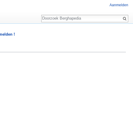
Aanmelden
Zoeken
 melden !