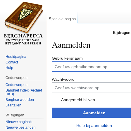
Speciale pagina
Bijdragen
Aanmelden
Ga naar:
navigatie
,
zoeken
Hoofdpagina
Gebruikersnaam
Contact
Hulp
Onderwerpen
Wachtwoord
Onderwerpen
Barghief Index (Archief
HKB)
Aangemeld blijven
Berghse woorden
Jaartallen
Aanmelden
Wijzigingen
Nieuwe pagina's
Hulp bij aanmelden
Nieuwe bestanden