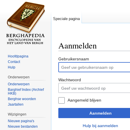
Speciale pagina
Aanmelden
Ga naar:
navigatie
,
zoeken
Hoofdpagina
Gebruikersnaam
Contact
Hulp
Onderwerpen
Wachtwoord
Onderwerpen
Barghief Index (Archief
HKB)
Berghse woorden
Aangemeld blijven
Jaartallen
Aanmelden
Wijzigingen
Nieuwe pagina's
Hulp bij aanmelden
Nieuwe bestanden