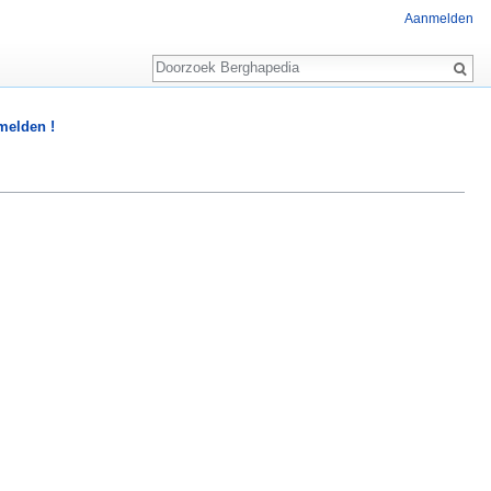
Aanmelden
Zoeken
 melden !