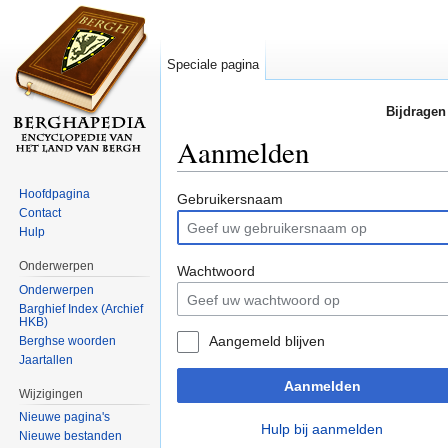
Speciale pagina
Bijdragen
Aanmelden
Ga naar:
navigatie
,
zoeken
Hoofdpagina
Gebruikersnaam
Contact
Hulp
Onderwerpen
Wachtwoord
Onderwerpen
Barghief Index (Archief
HKB)
Aangemeld blijven
Berghse woorden
Jaartallen
Aanmelden
Wijzigingen
Nieuwe pagina's
Hulp bij aanmelden
Nieuwe bestanden