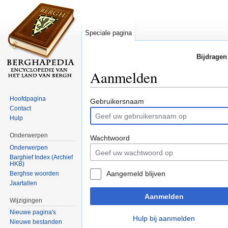
Speciale pagina
Bijdragen
Aanmelden
Ga naar:
navigatie
,
zoeken
Hoofdpagina
Gebruikersnaam
Contact
Hulp
Onderwerpen
Wachtwoord
Onderwerpen
Barghief Index (Archief
HKB)
Aangemeld blijven
Berghse woorden
Jaartallen
Aanmelden
Wijzigingen
Nieuwe pagina's
Hulp bij aanmelden
Nieuwe bestanden