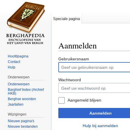
Speciale pagina
Aanmelden
Ga naar:
navigatie
,
zoeken
Hoofdpagina
Gebruikersnaam
Contact
Hulp
Onderwerpen
Wachtwoord
Onderwerpen
Barghief Index (Archief
HKB)
Berghse woorden
Aangemeld blijven
Jaartallen
Aanmelden
Wijzigingen
Nieuwe pagina's
Hulp bij aanmelden
Nieuwe bestanden