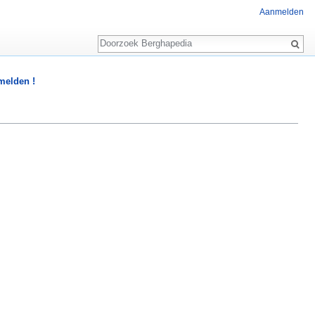
Aanmelden
Zoeken
 melden !