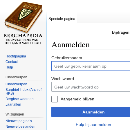
Speciale pagina
Bijdragen
Aanmelden
Ga naar:
navigatie
,
zoeken
Hoofdpagina
Gebruikersnaam
Contact
Hulp
Onderwerpen
Wachtwoord
Onderwerpen
Barghief Index (Archief
HKB)
Aangemeld blijven
Berghse woorden
Jaartallen
Aanmelden
Wijzigingen
Nieuwe pagina's
Hulp bij aanmelden
Nieuwe bestanden