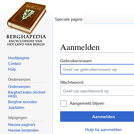
Speciale pagina
Aanmelden
Ga naar:
navigatie
,
zoeken
Hoofdpagina
Gebruikersnaam
Contact
Hulp
Onderwerpen
Wachtwoord
Onderwerpen
Barghief Index (Archief
HKB)
Berghse woorden
Aangemeld blijven
Jaartallen
Aanmelden
Wijzigingen
Nieuwe pagina's
Hulp bij aanmelden
Nieuwe bestanden