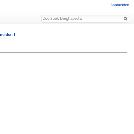
Aanmelden
Zoeken
 melden !