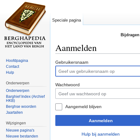
Speciale pagina
Bijdragen
Aanmelden
Ga naar:
navigatie
,
zoeken
Hoofdpagina
Gebruikersnaam
Contact
Hulp
Onderwerpen
Wachtwoord
Onderwerpen
Barghief Index (Archief
HKB)
Aangemeld blijven
Berghse woorden
Jaartallen
Aanmelden
Wijzigingen
Nieuwe pagina's
Hulp bij aanmelden
Nieuwe bestanden